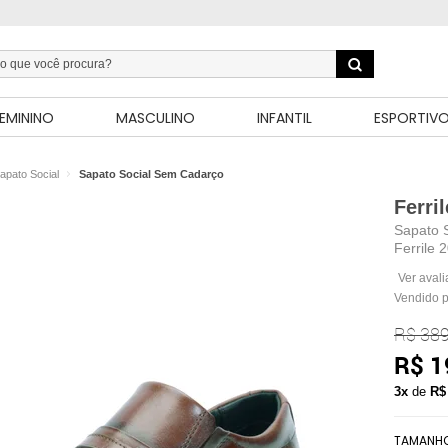
EMININO
MASCULINO
INFANTIL
ESPORTIV
apato Social
Sapato Social Sem Cadarço
Ferril
Sapato 
Ferrile 
Ver aval
Vendido 
R$ 389
R$ 1
3x
de
R$
TAMANH