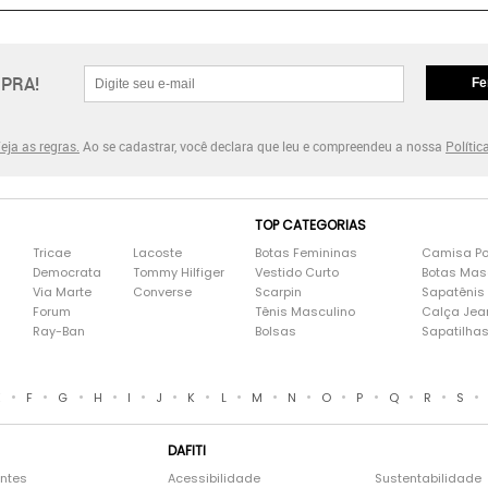
PRA!
Fe
eja as regras.
Ao se cadastrar, você declara que leu e compreendeu a nossa
Polític
TOP CATEGORIAS
Tricae
Lacoste
Botas Femininas
Camisa Po
Democrata
Tommy Hilfiger
Vestido Curto
Botas Mas
Via Marte
Converse
Scarpin
Sapatênis
Forum
Tênis Masculino
Calça Jea
Ray-Ban
Bolsas
Sapatilha
•
•
•
•
•
•
•
•
•
•
•
•
•
•
•
E
F
G
H
I
J
K
L
M
N
O
P
Q
R
S
DAFITI
entes
Acessibilidade
Sustentabilidade