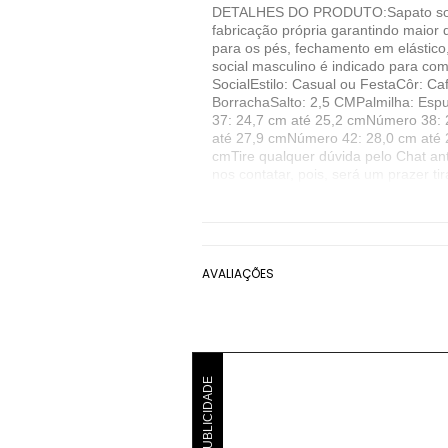
DETALHES DO PRODUTO:Sapato social 
fabricação própria garantindo maior 
para os pés, fechamento em elástico,
social masculino é indicado para com
SocialEstilo: Casual ou FestaCôr: Ca
BorrachaSalto: 2,5 CMPalmilha: 
37: 24,7 cm até 25,2 cmNúmero 38:
até 27,9 cmNúmero 42: 28,0 cm até 
cmTire qualquer dúvida pelo Chat an
nos contatar, pois, será um prazer 
Fábrica: 3 meses
Denunciar este anúncio
Ver detalhes sobre o vendedor
AVALIAÇÕES
VER MAIS
Ferrile
Sapato Social Sem Cadarço Ferril
PUBLICIDADE