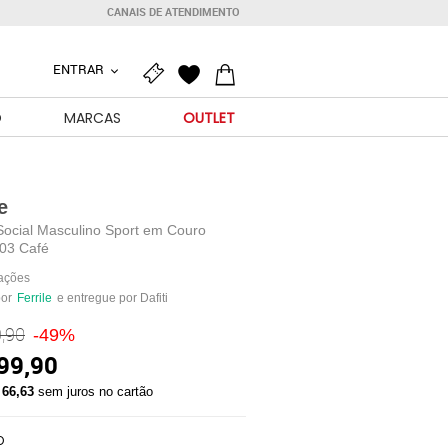
CANAIS DE ATENDIMENTO
ENTRAR
O
MARCAS
OUTLET
e
Social Masculino Sport em Couro
203 Café
iações
por
Ferrile
e entregue por Dafiti
,90
-49%
99,90
 66,63
sem juros no cartão
O