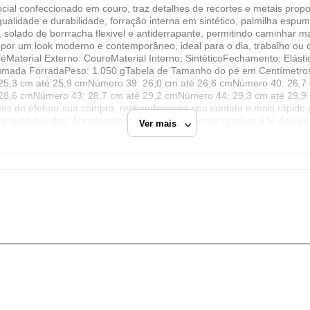
confeccionado em couro, traz detalhes de recortes e metais proporc
Ferrile Indústria e Comercio de Calçados Ltda
qualidade e durabilidade, forração interna em sintético, palmilha esp
CNPJ
 solado de borrracha flexivel e antiderrapante, permitindo caminhar ma
por um look moderno e contemporâneo, ideal para o dia, trabalho ou o
04.602.708/0001-73
féMaterial Externo: CouroMaterial Interno: SintéticoFechamento: Elás
Endereço
Espumada ForradaPeso: 1.050 gTabela de Tamanho do pé em Cent
 25,3 cm até 25,9 cmNúmero 39: 26,0 cm até 26,6 cmNúmero 40: 26,7
Avenida Lisete Coelho Lourenço, 3045
28,6 cmNúmero 43: 28,7 cm até 29,2 cmNúmero 44: 29,3 cm até 29,9
Franca, SP/SP
tes de efetuar sua compra, responderemos seu contato o mais rápido p
tirar suas dúvidas! Agradecemos sua visita ao nosso produto e te des
Ver mais
CEP: 14407-020
Fechar
e
Marrom
Sapato Social Sem Cadarço