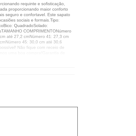
ionando requinte e sofisticação,
umada proporcionando maior conforto
is seguro e confortavel. Este sapato
casiões sociais e formais.Tipo:
ticoBico: QuadradoSolado:
ímetrosTAMANHO COMPRIMENTONúmero
 cm até 27,2 cmNúmero 41: 27,3 cm
 cmNúmero 45: 30,0 cm até 30,6
ossível! Não fique com receio de
ejamos uma boa compra!Garantia de