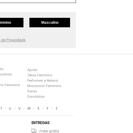
minino
Masculino
a de Privacidade.
lo
Ajuda
culinas
Tênis Feminino
Perfumes e Beleza
ns Feminina
Mocassim Feminino
s
Saias
Sandálias
•
•
•
•
•
•
T
U
V
W
X
Y
Z
ENTREGAS
Frete grátis