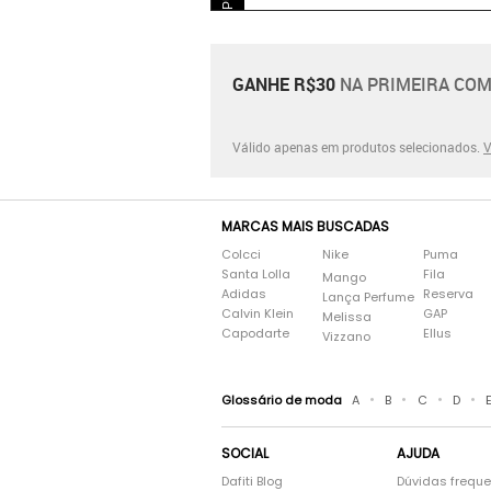
GANHE R$30
NA PRIMEIRA COM
Válido apenas em produtos selecionados.
V
MARCAS MAIS BUSCADAS
Colcci
Nike
Puma
Santa Lolla
Fila
Mango
Adidas
Reserva
Lança Perfume
Calvin Klein
GAP
Melissa
Capodarte
Ellus
Vizzano
•
•
•
•
Glossário de moda
A
B
C
D
SOCIAL
AJUDA
Dafiti Blog
Dúvidas frequ