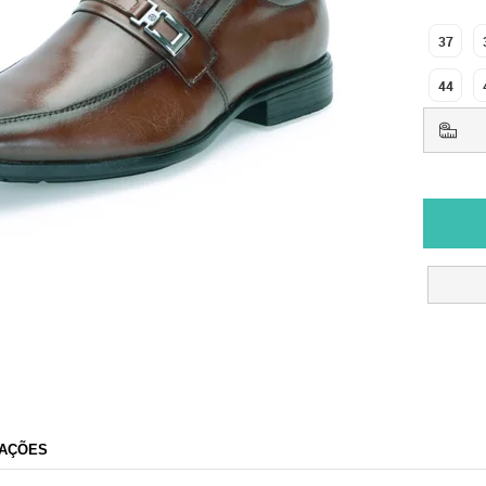
37
44
Ferrile
AÇÕES
Razão Social