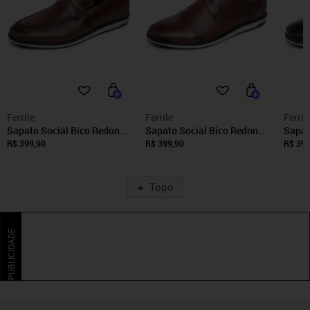
Ferrile
Ferrile
Ferril
Sapato Social Bico Redondo
Sapato Social Bico Redondo
Sapat
Masculino Brogue Em Couro
Masculino Brogue Em Couro
Mascu
R$ 399,90
R$ 399,90
R$ 399
Café 16004
Café 16005
Preto
Topo
PUBLICIDADE