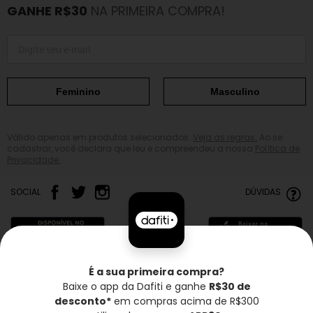
GANHE R$30
NA PRIMEIRA COMPRA!
Feminino
Masculino
Válido apenas em produtos selecionados.
Veja as regras.
Ao se
cadastrar, você declara que leu e compreendeu a nossa
Política de
Privacidade.
SOCIAL
DÚVIDAS
É a sua primeira compra?
Baixe o app da Dafiti e ganhe
R$30 de
Frete grátis*
Troca grátis
Entrega rápida
desconto*
em compras acima de R$300