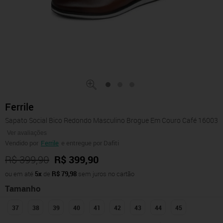
Ferrile
Sapato Social Bico Redondo Masculino Brogue Em Couro Café 16003
Ver avaliações
Vendido por
Ferrile
e entregue por Dafiti
R$ 399,90
R$ 399,90
ou em até
5x
de
R$ 79,98
sem juros no cartão
Tamanho
37
38
39
40
41
42
43
44
45