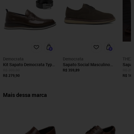
Democrata
Democrata
THEZ
Kit Sapato Democrata Type
Sapato Social Masculino
Sapat
Masculino + Cinto
Democrata Metropolitan
Veron
R$ 309,90
R$ 359,89
R$ 299
R$ 279,90
Durant Couro Cadarço
Confo
R$ 161
Confortável Marrom Café
Socia
Chave
Mais dessa marca