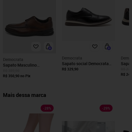
Democrata
Demo
Democrata
Sapato social Democrata
Sapat
Sapato Masculino
Com cadarço Preto
Leave
R$ 329,90
R$ 279
Democrata Couro Marrom
R$ 389,90
R$ 244
R$ 350,90
no Pix
Mais dessa marca
-
28
%
-
29
%