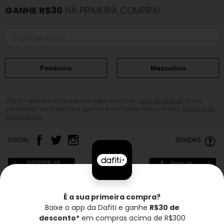
GANHE R$30
NA PRIMEIRA COMPRA!
Feminino
Masculino
Válido apenas em produtos selecionados.
Veja as regras.
Ao se
cadastrar, você declara que leu e compreendeu a nossa
Política de
Privacidade.
SOCIAL
DÚVIDAS
É a sua primeira compra?
Baixe o app da Dafiti e ganhe
R$30 de
Frete grátis*
Troca grátis
Entrega rápida
desconto*
em compras acima de R$300