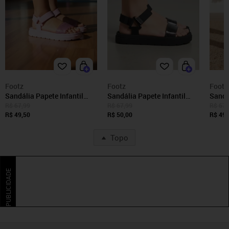
Footz
Footz
Footz
Sandália Papete Infantil
Sandália Papete Infantil
Sandá
Menina Maite Luelua Casual
Menina Maite Luelua Casual
Menin
R$ 67,99
R$ 67,99
R$ 67,
Anatômica Confortável Leve
R$ 49,50
Anatômica Confortável Leve
R$ 50,00
Anatô
R$ 49,
Rosa
Preta
Pink
Topo
PUBLICIDADE