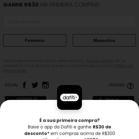
GANHE R$30
NA PRIMEIRA COMPRA!
Feminino
Masculino
Válido apenas em produtos selecionados.
Veja as regras.
Ao se
cadastrar, você declara que leu e compreendeu a nossa
Política de
Privacidade.
SOCIAL
DÚVIDAS
É a sua primeira compra?
Baixe o app da Dafiti e ganhe
R$30 de
Frete grátis*
Troca grátis
Entrega rápida
desconto*
em compras acima de R$300