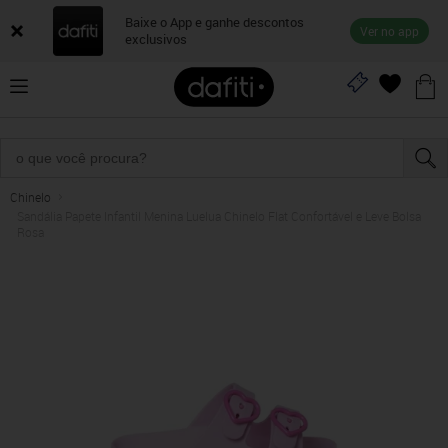
Baixe o App e ganhe descontos
Ver no app
exclusivos
Chinelo
Sandália Papete Infantil Menina Luelua Chinelo Flat Confortável e Leve Bolsa
Rosa