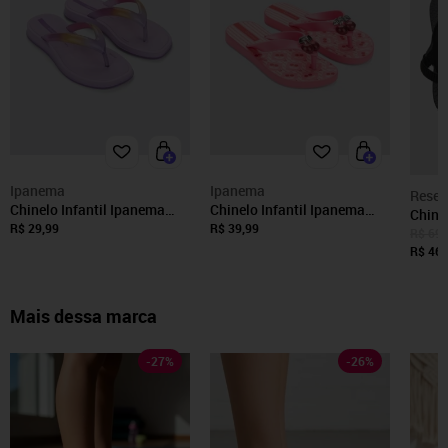
Ipanema
Ipanema
Reser
Chinelo Infantil Ipanema
Chinelo Infantil Ipanema
Chinel
Glow Trendy Roxo
Belle II Rosa
R$ 29,99
R$ 39,99
Mini F
R$ 69,
R$ 46,
Mais dessa marca
-
27
%
-
26
%