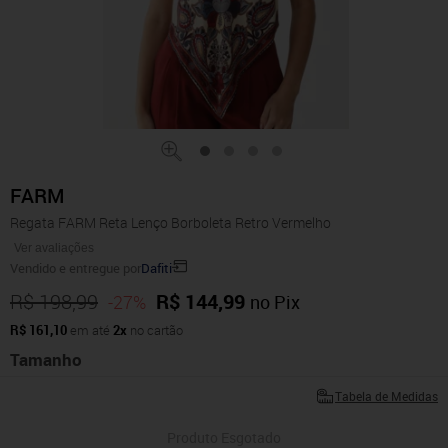
FARM
Regata FARM Reta Lenço Borboleta Retro Vermelho
Ver avaliações
Vendido e entregue por
Dafiti
R$ 198,99
R$ 144,99
-27%
no Pix
R$ 161,10
em até
2x
no cartão
Tamanho
Tabela de Medidas
Produto Esgotado