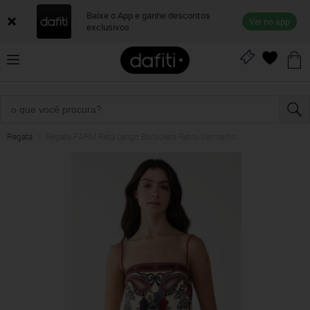
Baixe o App e ganhe descontos
Ver no app
exclusivos
Regata
Regata FARM Reta Lenço Borboleta Retro Vermelho