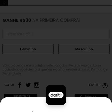
GANHE R$30
NA PRIMEIRA COMPRA!
Feminino
Masculino
Válido apenas em produtos selecionados.
Veja as regras.
Ao se
cadastrar, você declara que leu e compreendeu a nossa
Política de
Privacidade.
SOCIAL
DÚVIDAS