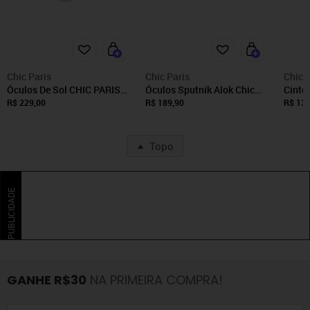
Chic Paris
Chic Paris
Chic 
Óculos De Sol CHIC PARIS
Óculos Sputnik Alok Chic
Cinto
Gatinho Vintage Branco
Paris - Preto
Paris
R$ 229,00
R$ 189,90
R$ 139
Topo
PUBLICIDADE
GANHE R$30
NA PRIMEIRA COMPRA!