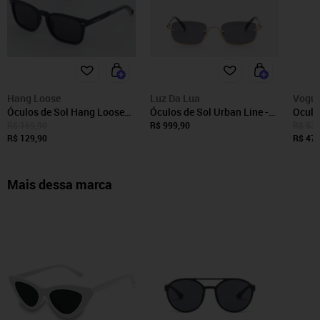
Hang Loose
Luz Da Lua
Vogu
Óculos de Sol Hang Loose
Óculos de Sol Urban Line -
Oculo
Rush Preto
42000017 Luz Da Lua
Vo423
R$ 169,90
R$ 999,90
R$ 532
R$ 129,90
Dourado
R$ 478
Mais dessa marca