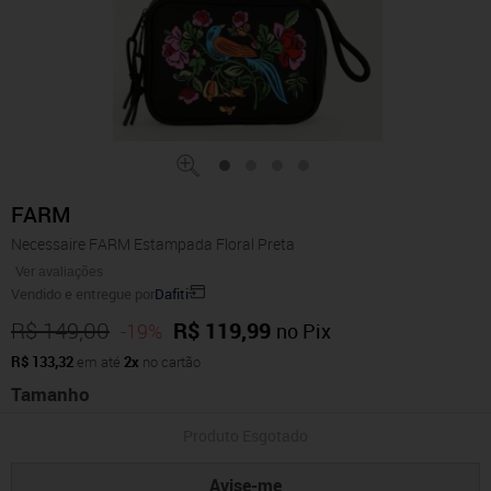
FARM
Necessaire FARM Estampada Floral Preta
Ver avaliações
Vendido e entregue por
Dafiti
R$ 149,00
R$ 119,99
-19%
no Pix
R$ 133,32
em até
2x
no cartão
Tamanho
Produto Esgotado
Avise-me