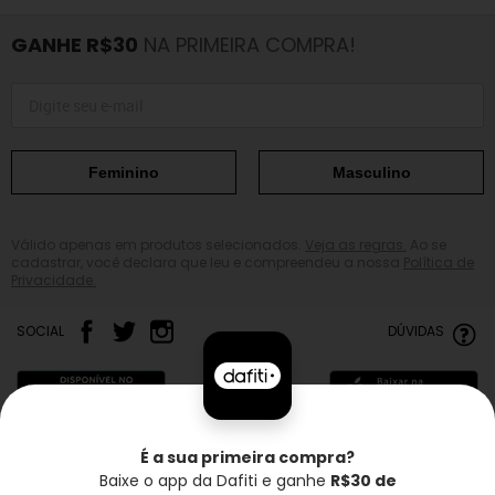
GANHE R$30
NA PRIMEIRA COMPRA!
Feminino
Masculino
Válido apenas em produtos selecionados.
Veja as regras.
Ao se
cadastrar, você declara que leu e compreendeu a nossa
Política de
Privacidade.
SOCIAL
DÚVIDAS
É a sua primeira compra?
Baixe o app da Dafiti e ganhe
R$30 de
Frete grátis*
Troca grátis
Entrega rápida