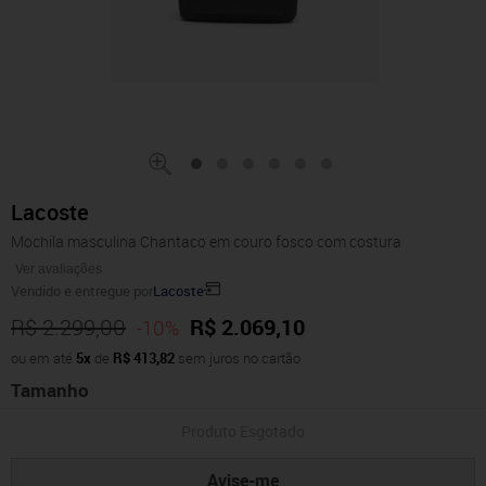
Lacoste
Mochila masculina Chantaco em couro fosco com costura
Ver avaliações
Vendido e entregue por
Lacoste
R$ 2.299,00
R$ 2.069,10
-10%
ou em até
5x
de
R$ 413,82
sem juros no cartão
Tamanho
Produto Esgotado
Avise-me