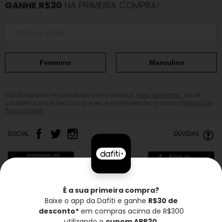
GANHE R$30
NA PRIMEIRA COMPRA!
Feminino
Masculino
Válido apenas em produtos selecionados.
Veja as regras.
Ao se
cadastrar, você declara que leu e compreendeu a nossa
Política de
Privacidade.
SOCIAL
DÚVIDAS
É a sua primeira compra?
Baixe o app da Dafiti e ganhe
R$30 de
Frete grátis*
Troca grátis
Entrega rápida
desconto*
em compras acima de R$300
utilizando o
cupom APP30
.