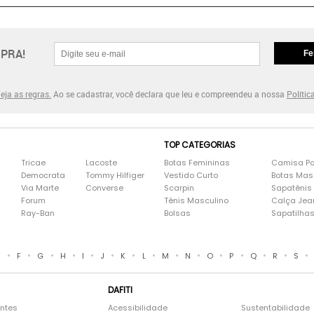
PRA!
Fe
eja as regras.
Ao se cadastrar, você declara que leu e compreendeu a nossa
Polític
TOP CATEGORIAS
Tricae
Lacoste
Botas Femininas
Camisa Po
Democrata
Tommy Hilfiger
Vestido Curto
Botas Mas
Via Marte
Converse
Scarpin
Sapatênis
Forum
Tênis Masculino
Calça Jea
Ray-Ban
Bolsas
Sapatilha
•
•
•
•
•
•
•
•
•
•
•
•
•
•
•
E
F
G
H
I
J
K
L
M
N
O
P
Q
R
S
DAFITI
entes
Acessibilidade
Sustentabilidade