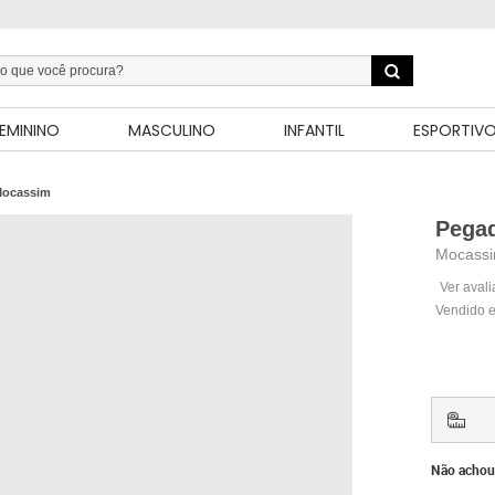
EMININO
MASCULINO
INFANTIL
ESPORTIV
ocassim
Pega
Mocassi
Ver aval
Vendido e
Não achou