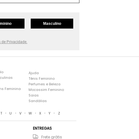
minino
Masculino
a de Privacidade.
lo
Ajuda
culinas
Tênis Feminino
Perfumes e Beleza
ns Feminina
Mocassim Feminino
s
Saias
Sandálias
•
•
•
•
•
•
T
U
V
W
X
Y
Z
ENTREGAS
Frete grátis