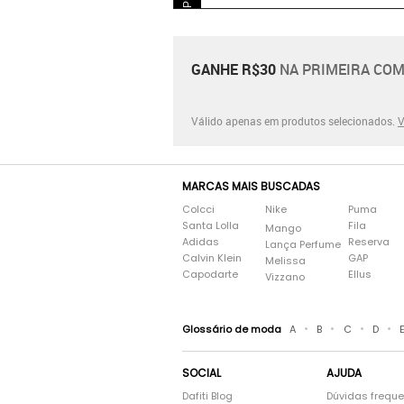
GANHE R$30
NA PRIMEIRA COM
Válido apenas em produtos selecionados.
V
MARCAS MAIS BUSCADAS
Colcci
Nike
Puma
Santa Lolla
Fila
Mango
Adidas
Reserva
Lança Perfume
Calvin Klein
GAP
Melissa
Capodarte
Ellus
Vizzano
•
•
•
•
Glossário de moda
A
B
C
D
SOCIAL
AJUDA
Dafiti Blog
Dúvidas frequ