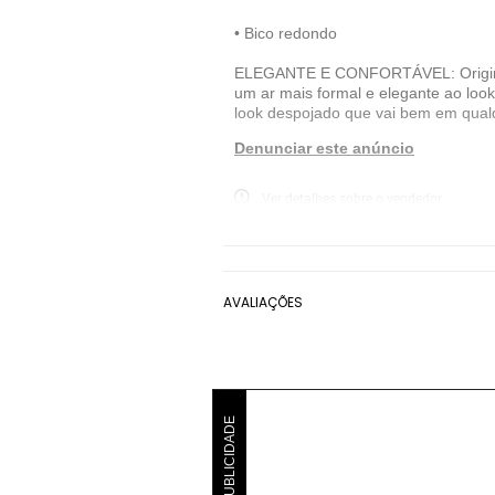
• Bico redondo
ELEGANTE E CONFORTÁVEL: Originalme
um ar mais formal e elegante ao look
look despojado que vai bem em qual
Denunciar este anúncio
Ver detalhes sobre o vendedor
VER MAIS
Pegada
Mocassim Pegada
Marrom
AVALIAÇÕES
PUBLICIDADE