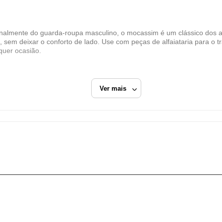
Dafiti Group
CNPJ
nte do guarda-roupa masculino, o mocassim é um clássico dos anos 
11.200.418/0006-73
, sem deixar o conforto de lado. Use com peças de alfaiataria para o
Endereço
quer ocasião.
Estrada Municipal Luiz Lopes Neto, 617
Extrema/MG
Ver mais
CEP: 37640-915
Fechar
Mocassim