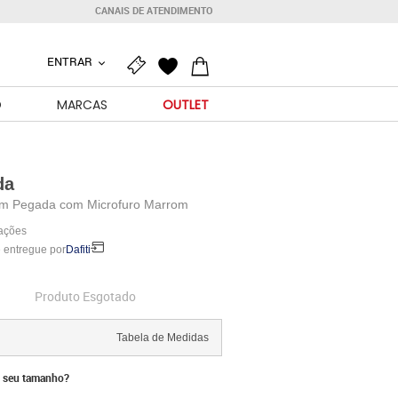
CANAIS DE ATENDIMENTO
ENTRAR
O
MARCAS
OUTLET
da
m Pegada com Microfuro Marrom
iações
 entregue por
Dafiti
Produto Esgotado
Tabela de Medidas
 seu tamanho?