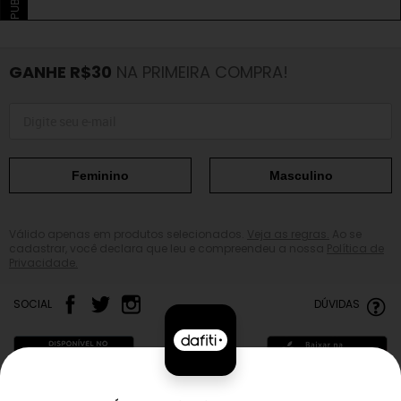
GANHE R$30
NA PRIMEIRA COMPRA!
Feminino
Masculino
Válido apenas em produtos selecionados.
Veja as regras.
Ao se
cadastrar, você declara que leu e compreendeu a nossa
Política de
Privacidade.
SOCIAL
DÚVIDAS