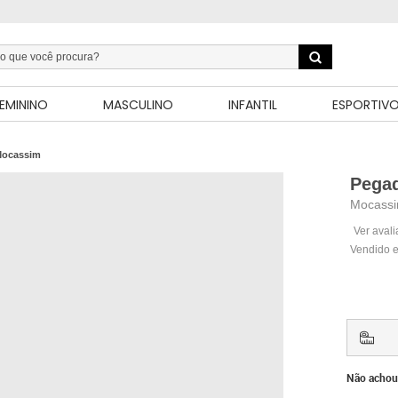
EMININO
MASCULINO
INFANTIL
ESPORTIV
ocassim
Pega
Mocassi
Ver aval
Vendido e
Não achou