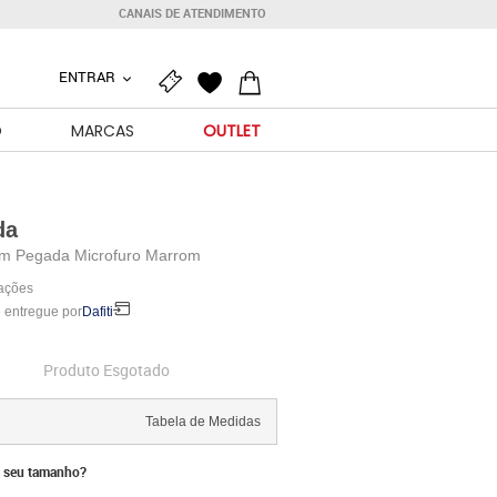
CANAIS DE ATENDIMENTO
ENTRAR
O
MARCAS
OUTLET
da
m Pegada Microfuro Marrom
iações
 entregue por
Dafiti
Produto Esgotado
Tabela de Medidas
 seu tamanho?