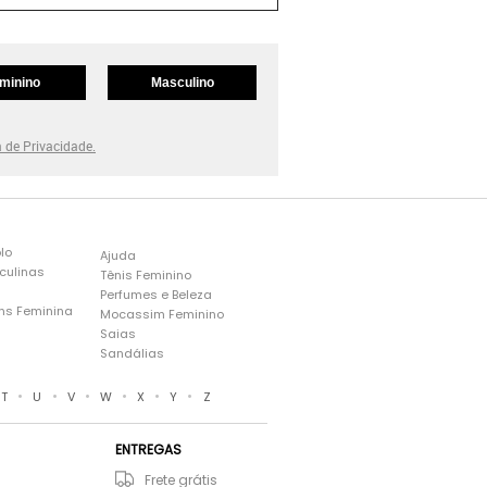
minino
Masculino
a de Privacidade.
lo
Ajuda
culinas
Tênis Feminino
Perfumes e Beleza
ns Feminina
Mocassim Feminino
s
Saias
Sandálias
•
•
•
•
•
•
T
U
V
W
X
Y
Z
ENTREGAS
Frete grátis