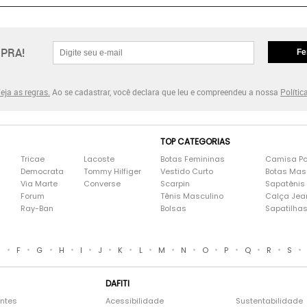
PRA!
Fe
eja as regras.
Ao se cadastrar, você declara que leu e compreendeu a nossa
Polític
TOP CATEGORIAS
Tricae
Lacoste
Botas Femininas
Camisa Po
Democrata
Tommy Hilfiger
Vestido Curto
Botas Mas
Via Marte
Converse
Scarpin
Sapatênis
Forum
Tênis Masculino
Calça Jea
Ray-Ban
Bolsas
Sapatilha
•
•
•
•
•
•
•
•
•
•
•
•
•
•
•
E
F
G
H
I
J
K
L
M
N
O
P
Q
R
S
DAFITI
entes
Acessibilidade
Sustentabilidade