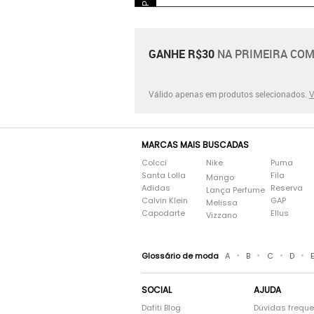
GANHE R$30
NA PRIMEIRA COM
Válido apenas em produtos selecionados.
V
MARCAS MAIS BUSCADAS
Colcci
Nike
Puma
Santa Lolla
Fila
Mango
Adidas
Reserva
Lança Perfume
Calvin Klein
GAP
Melissa
Capodarte
Ellus
Vizzano
•
•
•
•
Glossário de moda
A
B
C
D
SOCIAL
AJUDA
Dafiti Blog
Dúvidas frequ