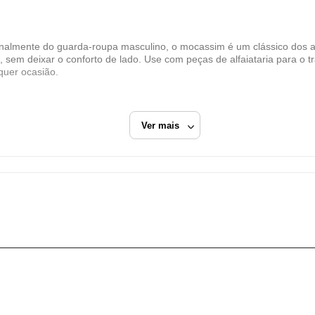
Dafiti Group
CNPJ
nte do guarda-roupa masculino, o mocassim é um clássico dos anos 
11.200.418/0006-73
, sem deixar o conforto de lado. Use com peças de alfaiataria para o
Endereço
quer ocasião.
Estrada Municipal Luiz Lopes Neto, 617
Extrema/MG
Ver mais
CEP: 37640-915
Fechar
Mocassim