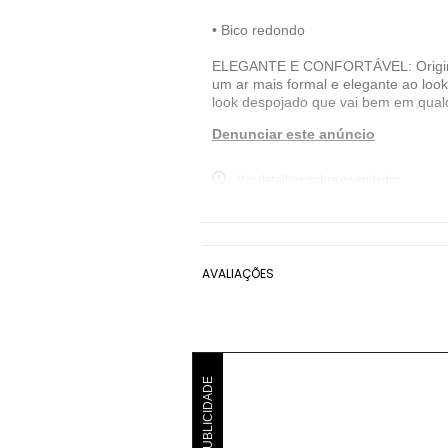
• Bico redondo
ELEGANTE E CONFORTÁVEL: Originalme
um ar mais formal e elegante ao look
look despojado que vai bem em qual
Denunciar este anúncio
Ver detalhes sobre o vendedor
VER MAIS
Pegada
Mocassim Pegada
Marrom
AVALIAÇÕES
PUBLICIDADE