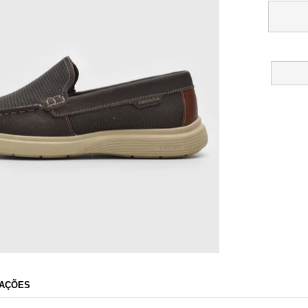
Dafiti
AÇÕES
Razão Social