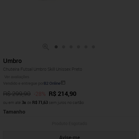
Umbro
Chuteira Futsal Umbro Skill Unissex Preto
Ver avaliações
Vendido e entregue por
B2 Online
R$ 299,90
R$ 214,90
-28%
ou em até
3x
de
R$ 71,63
sem juros no cartão
Tamanho
Produto Esgotado
Avise-me