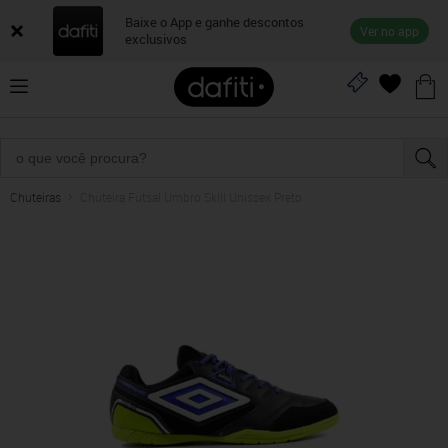
Baixe o App e ganhe descontos
Ver no app
exclusivos
Chuteiras
Chuteira Futsal Umbro Skill Unissex Preto