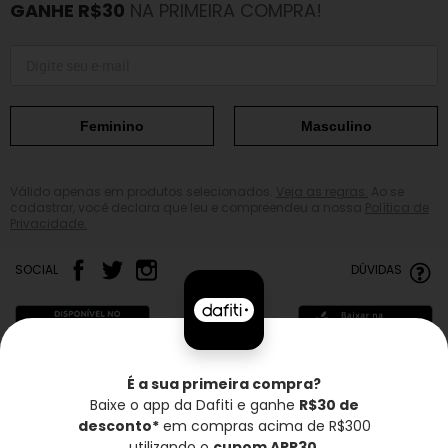
GANHE R$30
NA PRIMEIRA COMPRA!
Feminino
Masculino
Válido apenas em produtos selecionados.
Veja as regras.
Ao se
cadastrar, você declara que leu e compreendeu a nossa
Política de
Privacidade.
SOCIAL
DÚVIDAS
É a sua primeira compra?
Baixe o app da Dafiti e ganhe
R$30 de
Frete grátis*
Troca grátis
Entrega rápida
desconto*
em compras acima de R$300
utilizando o
cupom APP30
.