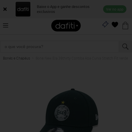
Baixe o App e ganhe descontos
Ver no app
exclusivos
Bonés e Chapéus
Boné New Era 39thirty Coritiba Aba Curva Stretch Fit Verde