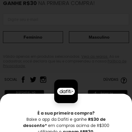
GANHE R$30
NA PRIMEIRA COMPRA!
Feminino
Masculino
Válido apenas em produtos selecionados.
Veja as regras.
Ao se
cadastrar, você declara que leu e compreendeu a nossa
Política de
Privacidade.
SOCIAL
DÚVIDAS
É a sua primeira compra?
Baixe o app da Dafiti e ganhe
R$30 de
Frete grátis*
Troca grátis
Entrega rápida
desconto*
em compras acima de R$300
utilizando o
cupom APP30
.