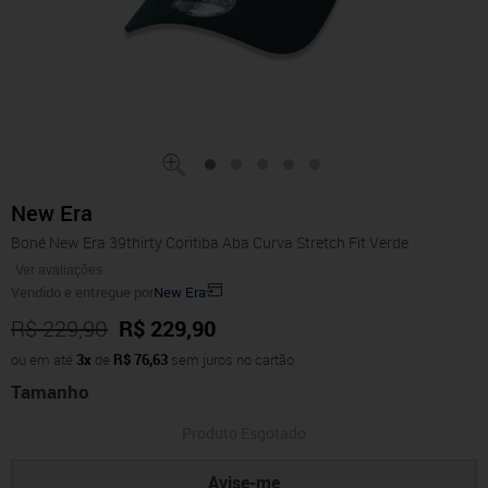
New Era
Boné New Era 39thirty Coritiba Aba Curva Stretch Fit Verde
Ver avaliações
Vendido e entregue por
New Era
R$ 229,90
R$ 229,90
ou em até
3x
de
R$ 76,63
sem juros no cartão
Tamanho
Produto Esgotado
Avise-me