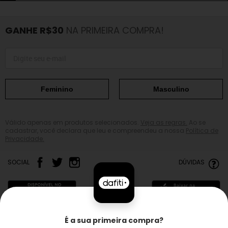
GANHE R$30
NA PRIMEIRA COMPRA!
Feminino
Masculino
Válido apenas em produtos selecionados.
Veja as regras.
Ao se
cadastrar, você declara que leu e compreendeu a nossa
Política de
Privacidade.
SOCIAL
DÚVIDAS
É a sua primeira compra?