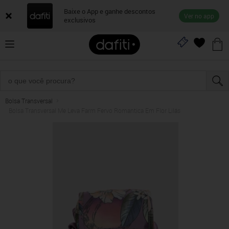
Baixe o App e ganhe descontos
Ver no app
exclusivos
Bolsa Transversal
Bolsa Transversal Me Leva Farm Fervo Romantica Em Flor Lilás