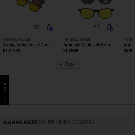
Palas Eyewear
Palas Eyewear
Palas
Armação Óculos de Grau
Armação Óculos de Grau
Armaç
Maculino Redonda Clipon 5
Maculino Redonda Clipon 3
Macul
R$ 149,90
R$ 99,90
R$ 99,
em 1 Juma Preto
em 1 Moo Preta
Topo
PUBLICIDADE
GANHE R$30
NA PRIMEIRA COMPRA!