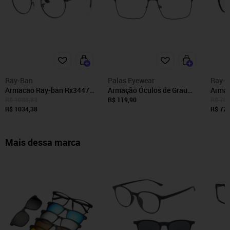
Ray-Ban
Palas Eyewear
Ray-
Armacao Ray-ban Rx3447vl
Armação Óculos de Grau
Armac
2503 53
Maculino Quadrada
5196 
R$ 1088,83
R$ 119,90
R$ 765
R$ 1034,38
Executiva Ryan Preto
R$ 727
Mais dessa marca